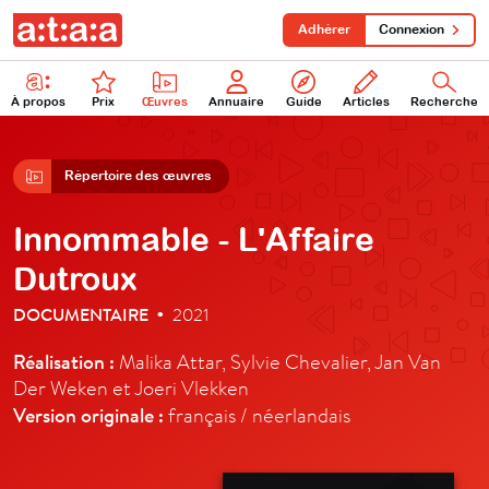
Adhérer
Connexion
À propos
Prix
Œuvres
Annuaire
Guide
Articles
Recherche
Répertoire des œuvres
Innommable - L'Affaire
Dutroux
DOCUMENTAIRE
2021
•
Réalisation :
Malika Attar, Sylvie Chevalier, Jan Van
Der Weken et Joeri Vlekken
Version originale :
français / néerlandais