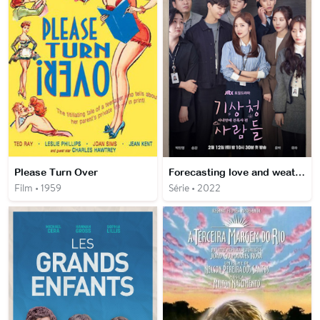
Please Turn Over
Forecasting love and weather
Film • 1959
Série • 2022