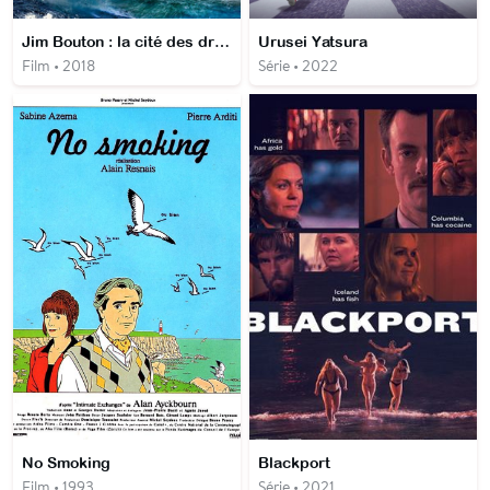
Jim Bouton : la cité des dragons
Urusei Yatsura
Film • 2018
Série • 2022
No Smoking
Blackport
Film • 1993
Série • 2021