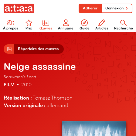
Adhérer
Connexion
À propos
Prix
Œuvres
Annuaire
Guide
Articles
Recherche
Répertoire des œuvres
Neige assassine
Snowman's Land
FILM
2010
•
Réalisation :
Tomasz Thomson
Version originale :
allemand