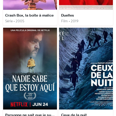
Crash Box, la boîte à malice
Duelles
Série • 2005
Film • 2019
Personne ne sait que je suis là
Ceux de la nuit