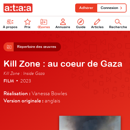
Adhérer
Connexion
À propos
Prix
Œuvres
Annuaire
Guide
Articles
Recherche
Répertoire des œuvres
Kill Zone : au coeur de Gaza
Kill Zone : Inside Gaza
FILM
2023
•
Réalisation :
Vanessa Bowles
Version originale :
anglais