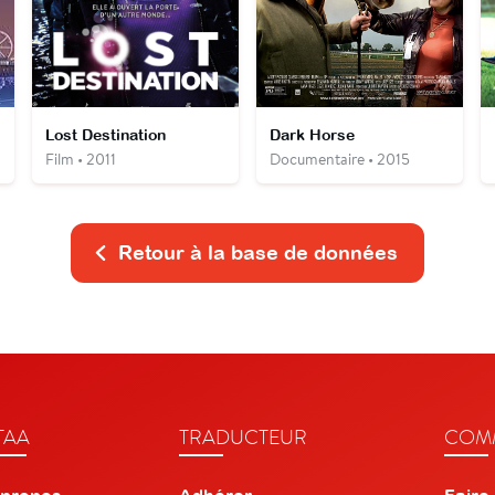
Lost Destination
Dark Horse
Film • 2011
Documentaire • 2015
Retour à la base de données
TAA
TRADUCTEUR
COMM
 propos
Adhérer
Faire