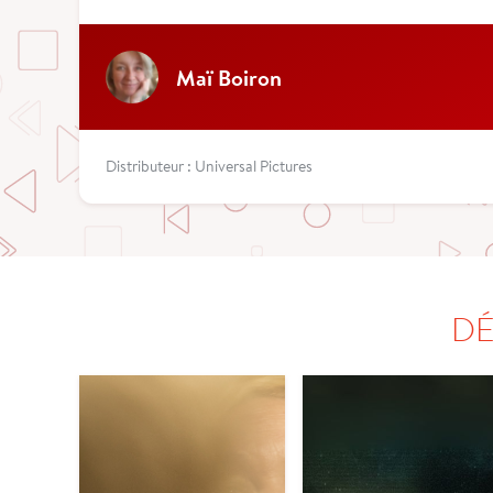
Maï Boiron
Distributeur : Universal Pictures
DÉ