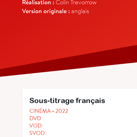
Réalisation :
Colin Trevorrow
Version originale :
anglais
Sous-titrage français
CINÉMA • 2022
DVD
VOD
SVOD