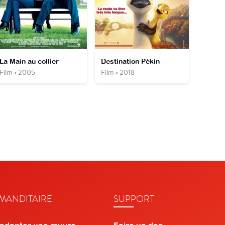
La Main au collier
Destination Pékin
Film • 2005
Film • 2018
ANDITAIRE
SUPPORT
 adapter une œuvre
Faire un don