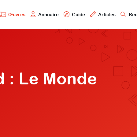
Œuvres
Annuaire
Guide
Articles
Rec
d : Le Monde