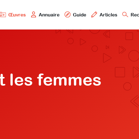
Œuvres
Annuaire
Guide
Articles
Rec
t les femmes