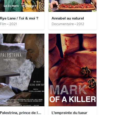
Rye Lane / Toi & moi ?
Annabel au naturel
Film • 2021
Documentaire • 2012
Palestrina, prince de la musique
L'empreinte du tueur