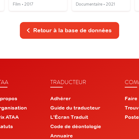
Film • 2017
Documentaire • 2021
Retour à la base de données
TAA
TRADUCTEUR
COMM
 propos
Adhérer
Faire
rganisation
Guide du traducteur
Trouv
rix ATAA
L'Écran Traduit
Poste
tatuts
Code de déontologie
Annuaire