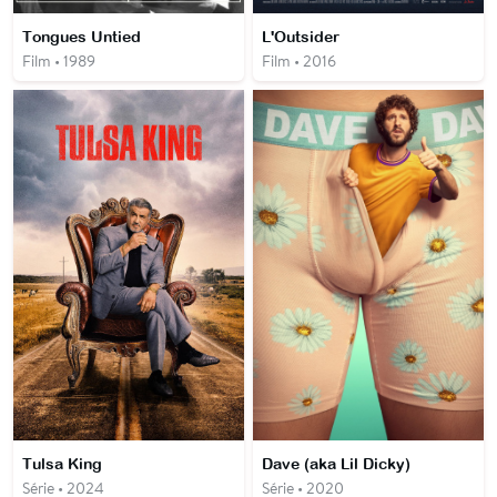
Tongues Untied
L'Outsider
Film • 1989
Film • 2016
Tulsa King
Dave (aka Lil Dicky)
Série • 2024
Série • 2020