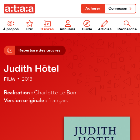
Adhérer
Connexion
À propos
Prix
Œuvres
Annuaire
Guide
Articles
Recherche
Répertoire des œuvres
Judith Hôtel
FILM
2018
•
Réalisation :
Charlotte Le Bon
Version originale :
français