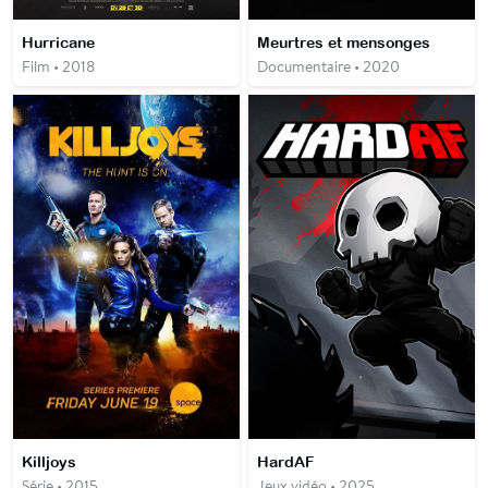
Hurricane
Meurtres et mensonges
Film • 2018
Documentaire • 2020
Killjoys
HardAF
Série • 2015
Jeux vidéo • 2025