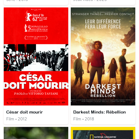
César doit mourir
Darkest Minds: Rébellion
Film • 2012
Film • 2018