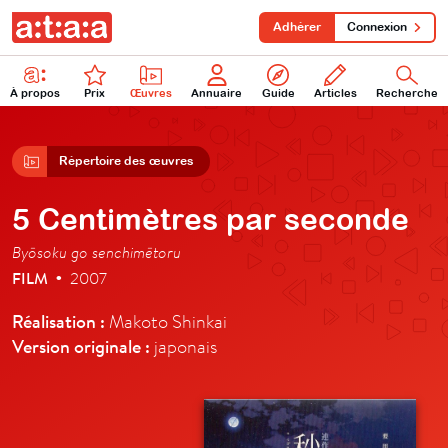
Adhérer
Connexion
À propos
Prix
Œuvres
Annuaire
Guide
Articles
Recherche
Répertoire des œuvres
5 Centimètres par seconde
Byōsoku go senchimētoru
FILM
2007
•
Réalisation :
Makoto Shinkai
Version originale :
japonais