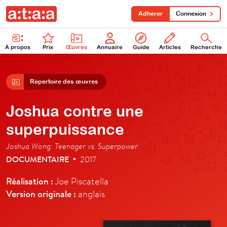
Adhérer
Connexion
À propos
Prix
Œuvres
Annuaire
Guide
Articles
Recherche
Répertoire des œuvres
Joshua contre une
superpuissance
Joshua Wong: Teenager vs. Superpower
DOCUMENTAIRE
2017
•
Réalisation :
Joe Piscatella
Version originale :
anglais