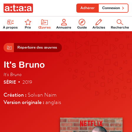
Adhérer
Connexion
À propos
Prix
Œuvres
Annuaire
Guide
Articles
Recherche
Répertoire des œuvres
It's Bruno
It's Bruno
SÉRIE
2019
•
Création :
Solvan Naim
Version originale :
anglais