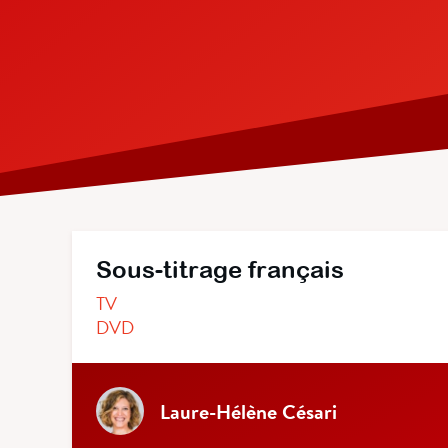
Sous-titrage français
TV
DVD
Laure-Hélène Césari