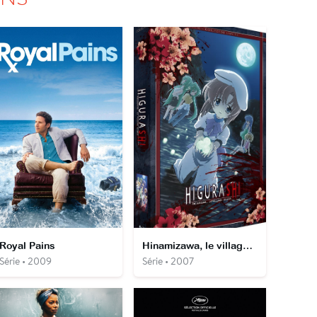
Royal Pains
Hinamizawa, le village maudit, Higurashi no naku koro ni
Série • 2009
Série • 2007