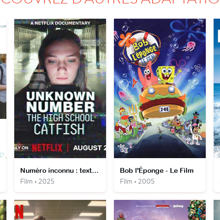
Numéro inconnu : textos toxiques au lycée
Bob l'Éponge - Le Film
Film • 2025
Film • 2005