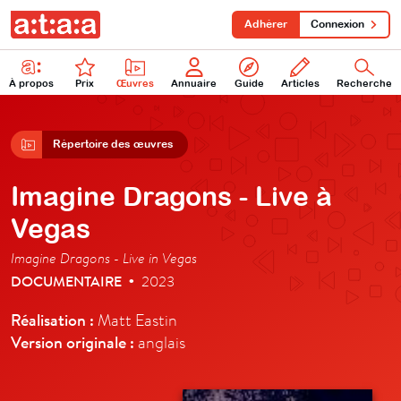
Adhérer
Connexion
À propos
Prix
Œuvres
Annuaire
Guide
Articles
Recherche
Répertoire des œuvres
Imagine Dragons - Live à
Vegas
Imagine Dragons - Live in Vegas
DOCUMENTAIRE
2023
•
Réalisation :
Matt Eastin
Version originale :
anglais