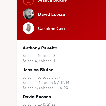
David Ecosse
Caroline Gere
Anthony Panetto
Saison 1, épisode 10
Saison 4, épisode 11
Jessica Bluthe
Saison 1, épisode 5 et 7
Saison 2, épisodes 1, 7, 12, 14
Saison 4, épisodes 4, 16, 20
David Ecosse
Saison 3 Ep 15 21 22