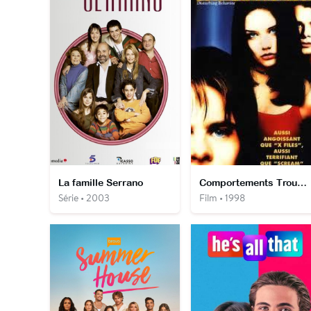
La famille Serrano
Comportements Troublants
Série • 2003
Film • 1998