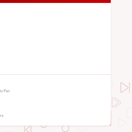
Du Pac
rs