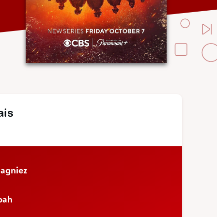
ais
agniez
pah