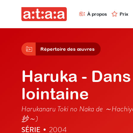
À propos
Prix
Répertoire des œuvres
Haruka - Dans
lointaine
Harukanaru Toki no Naka de
抄～)
SÉRIE
2004
•