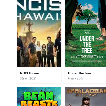
NCIS Hawaï
Under the tree
Série • 2021
Film • 2017