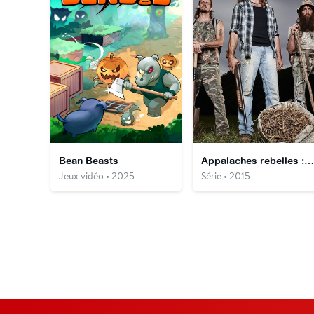
Bean Beasts
Appalaches rebelles : la fièvre du ginseng
Jeux vidéo • 2025
Série • 2015