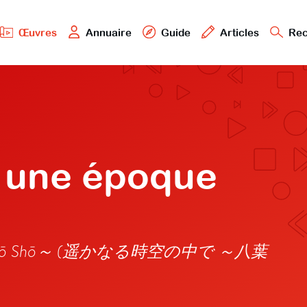
Œuvres
Annuaire
Guide
Articles
Rec
 une époque
 ～Hachiyō Shō～ (遥かなる時空の中で ～八葉