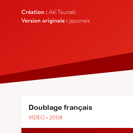
Création :
Aki Tsunaki
Version originale :
japonais
Doublage français
VIDEO • 2008