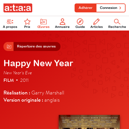
Adhérer
Connexion
À propos
Prix
Œuvres
Annuaire
Guide
Articles
Recherche
Répertoire des œuvres
Happy New Year
New Year's Eve
FILM
2011
•
Réalisation :
Garry Marshall
Version originale :
anglais