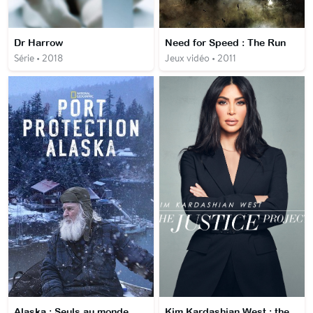
Dr Harrow
Need for Speed : The Run
Série • 2018
Jeux vidéo • 2011
Alaska : Seuls au monde
Kim Kardashian West : the justice project