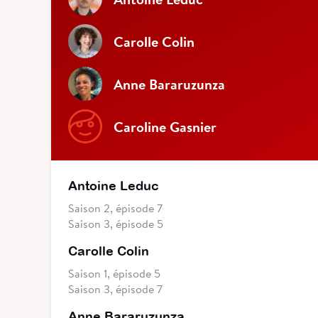
Carolle Colin
Anne Bararuzunza
Caroline Gasnier
Antoine Leduc
Saison 2, épisode 7
Saison 3, épisode 5
Carolle Colin
Saison 1, épisode 5
Saison 3, épisode 7
Anne Bararuzunza