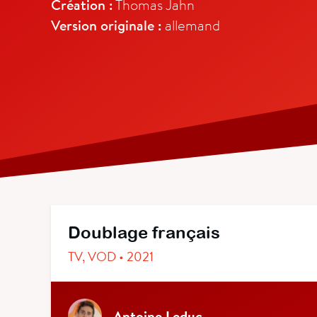
Création :
Thomas Jahn
Version originale :
allemand
Doublage français
TV, VOD • 2021
Antoine Leduc