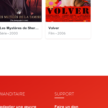
Les Mystères de Sherlock Holmes
Volver
Série • 2000
Film • 2006
ANDITAIRE
SUPPORT
 adapter une œuvre
Faire un don