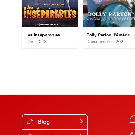
Les Inséparables
Dolly Parton, l'Amérique réconciliée
Film • 2023
Documentaire • 2024
A
Blog
À