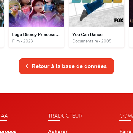
Lego Disney Princesse : Les aventures au château
You Can Dance
Film • 2023
Documentaire • 2005
Retour à la base de données
TAA
TRADUCTEUR
COMM
 propos
Adhérer
Faire