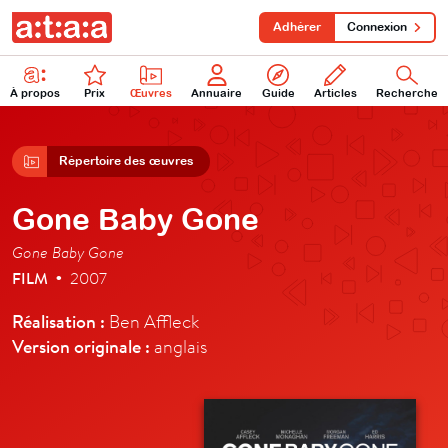
Adhérer
Connexion
À propos
Prix
Œuvres
Annuaire
Guide
Articles
Recherche
Répertoire des œuvres
Gone Baby Gone
Gone Baby Gone
FILM
2007
•
Réalisation :
Ben Affleck
Version originale :
anglais