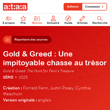
Adhérer
Connexion
À propos
Prix
Œuvres
Annuaire
Guide
Articles
Recherche
Répertoire des œuvres
Gold & Greed : Une
impitoyable chasse au trésor
Gold & Greed: The Hunt for Fenn's Treasure
SÉRIE
2025
•
Création :
Forrest Fenn, Justin Posey, Cynthia
Meachum
Version originale :
anglais