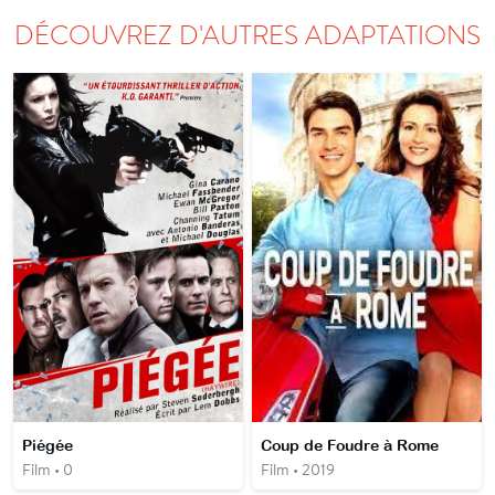
DÉCOUVREZ D'AUTRES ADAPTATIONS
Piégée
Coup de Foudre à Rome
Film • 0
Film • 2019