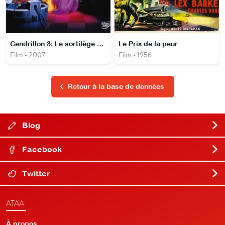
Cendrillon 3: Le sortilège de Cendrillon
Le Prix de la peur
Film • 2007
Film • 1956
Retour à la base de données
Blog
Facebook
Twitter
ATAA
À propos