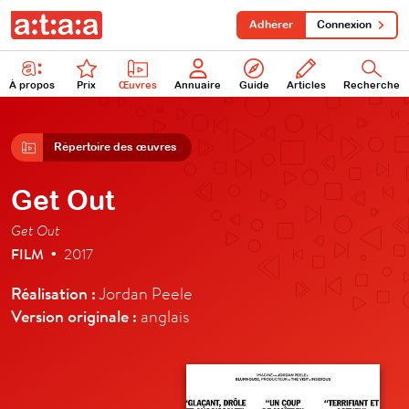
Adhérer
Connexion
À propos
Prix
Œuvres
Annuaire
Guide
Articles
Recherche
Répertoire des œuvres
Get Out
Get Out
FILM
2017
•
Réalisation :
Jordan Peele
Version originale :
anglais