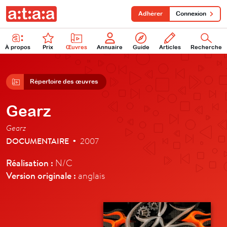
Adhérer
Connexion
À propos
Prix
Œuvres
Annuaire
Guide
Articles
Recherche
Répertoire des œuvres
Gearz
Gearz
DOCUMENTAIRE
2007
•
Réalisation :
N/C
Version originale :
anglais