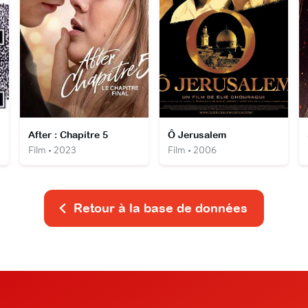
After : Chapitre 5
Ô Jerusalem
Film • 2023
Film • 2006
Retour à la base de données