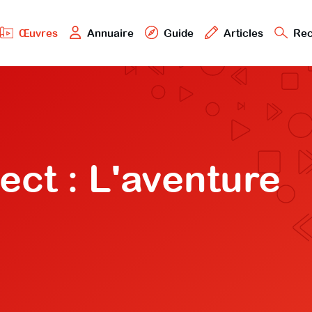
Œuvres
Annuaire
Guide
Articles
Rec
ct : L'aventure