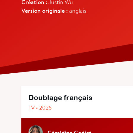
Création :
Justin Wu
Version originale :
anglais
Doublage français
TV • 2025
Géraldine Godiet