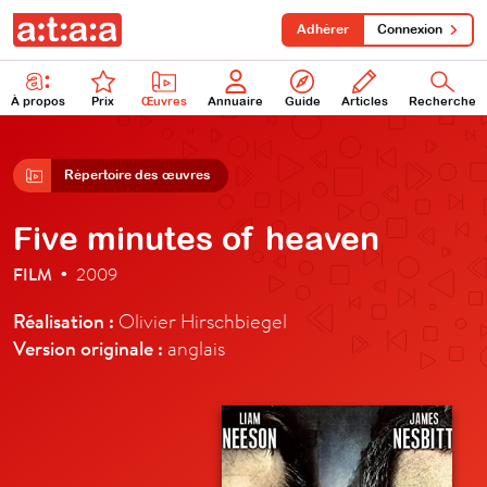
Adhérer
Connexion
À propos
Prix
Œuvres
Annuaire
Guide
Articles
Recherche
Répertoire des œuvres
Five minutes of heaven
FILM
2009
•
Réalisation :
Olivier Hirschbiegel
Version originale :
anglais