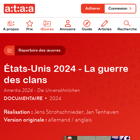
Adhérer
Connexion
À propos
Prix
Œuvres
Annuaire
Guide
Articles
Recherche
Répertoire des œuvres
États-Unis 2024 - La guerre
des clans
Amerika 2024 - Die Unversöhnlichen
DOCUMENTAIRE
2024
•
Réalisation :
Jens Strohschnieder, Jan Tenhaven
Version originale :
allemand / anglais