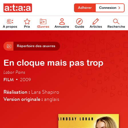
Adhérer
Connexion
À propos
Prix
Œuvres
Annuaire
Guide
Articles
Recherche
Répertoire des œuvres
En cloque mais pas trop
Labor Pains
FILM
2009
•
Réalisation :
Lara Shapiro
Version originale :
anglais