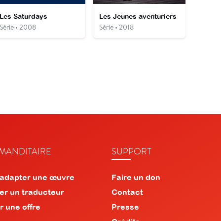
Les Saturdays
Les Jeunes aventuriers
Série • 2008
Série • 2018
ANDITAIRE
SUPPORT
 adapter une œuvre
Faire un don
er un traducteur
Contact
r une offre
Presse