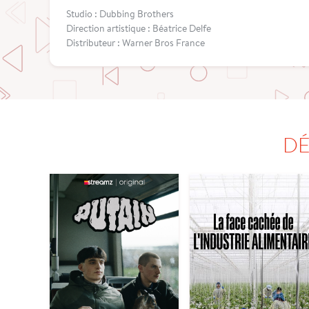
Studio : Dubbing Brothers
Direction artistique : Béatrice Delfe
Distributeur : Warner Bros France
DÉ