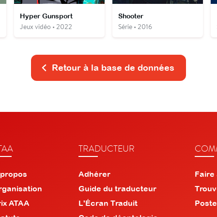
Hyper Gunsport
Shooter
Jeux vidéo • 2022
Série • 2016
Retour à la base de données
TAA
TRADUCTEUR
COMM
 propos
Adhérer
Faire
rganisation
Guide du traducteur
Trouv
rix ATAA
L'Écran Traduit
Poste