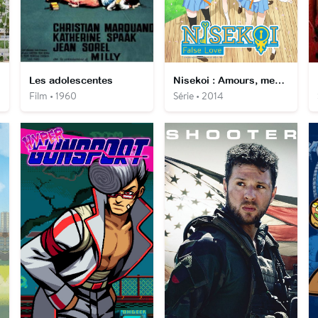
re
Les adolescentes
Nisekoi : Amours, mensonges et yakuzas
Film • 1960
Série • 2014