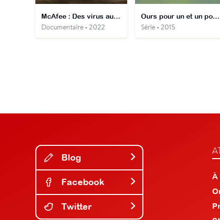
McAfee : Des virus aux démons
Ours pour un et un pour t'ours
Documentaire • 2022
Série • 2015
A
Blog
À
Facebook
O
Twitter
P