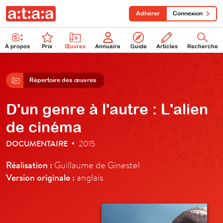
Adhérer
Connexion
À propos
Prix
Œuvres
Annuaire
Guide
Articles
Recherche
Répertoire des œuvres
D'un genre à l'autre : L'alien
de cinéma
DOCUMENTAIRE
2015
•
Réalisation :
Guillaume de Ginestel
Version originale :
anglais