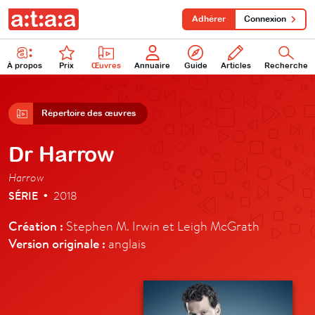
Adhérer
Connexion
À propos
Prix
Œuvres
Annuaire
Guide
Articles
Recherche
Répertoire des œuvres
Dr Harrow
Harrow
SÉRIE
2018
•
Création :
Stephen M. Irwin et Leigh McGrath
Version originale :
anglais