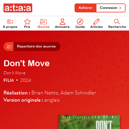
Adhérer
Connexion
À propos
Prix
Œuvres
Annuaire
Guide
Articles
Recherche
Répertoire des œuvres
Don't Move
Don't Move
FILM
2024
•
Réalisation :
Brian Netto, Adam Schindler
Version originale :
anglais