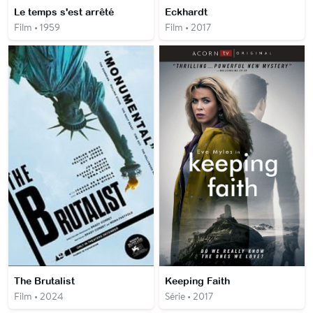
Le temps s'est arrêté
Eckhardt
Film • 1959
Film • 2017
The Brutalist
Keeping Faith
Film • 2024
Série • 2017