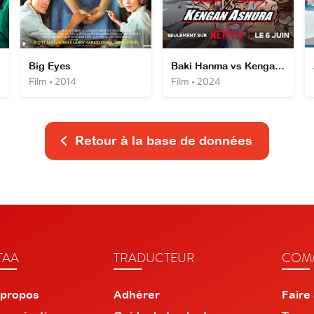
Big Eyes
Baki Hanma vs Kengan Ashura
Film • 2014
Film • 2024
Retour à la base de données
TAA
TRADUCTEUR
COMM
 propos
Adhérer
Faire