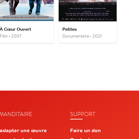
À Cœur Ouvert
Petites
Film • 2007
Documentaire • 2021
ANDITAIRE
SUPPORT
 adapter une œuvre
Faire un don