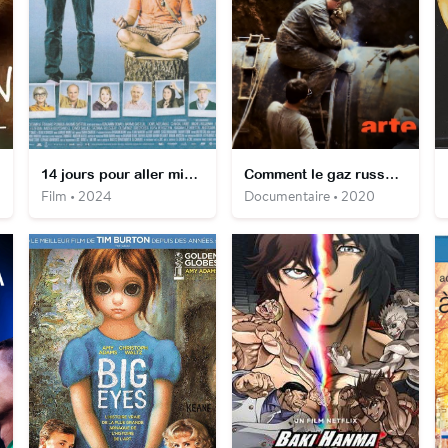
ns
14 jours pour aller mieux
Comment le gaz russe a gagné l’Ouest – Les défis d’un chantier colossal
Film • 2024
Documentaire • 2020