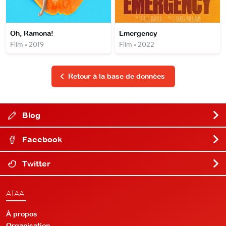
Oh, Ramona!
Emergency
Film • 2019
Film • 2022
Retour à la base de données
Blog
Facebook
Twitter
ATAA
À propos
Organisation