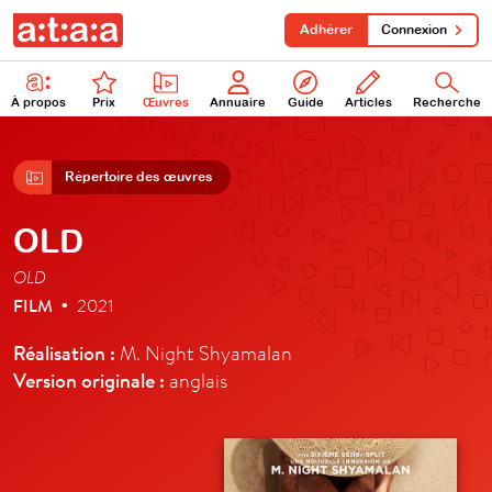
Adhérer
Connexion
À propos
Prix
Œuvres
Annuaire
Guide
Articles
Recherche
Répertoire des œuvres
OLD
OLD
FILM
2021
•
Réalisation :
M. Night Shyamalan
Version originale :
anglais