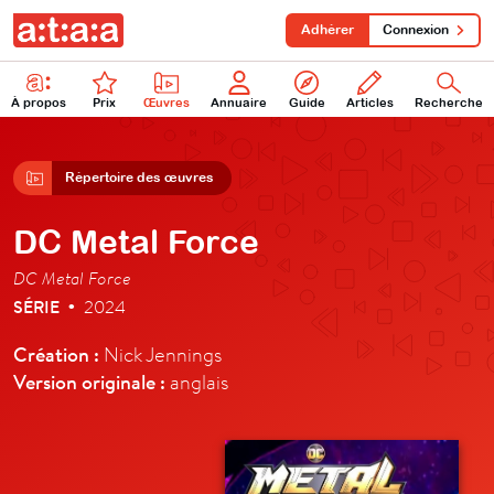
Adhérer
Connexion
À propos
Prix
Œuvres
Annuaire
Guide
Articles
Recherche
Répertoire des œuvres
DC Metal Force
DC Metal Force
SÉRIE
2024
•
Création :
Nick Jennings
Version originale :
anglais