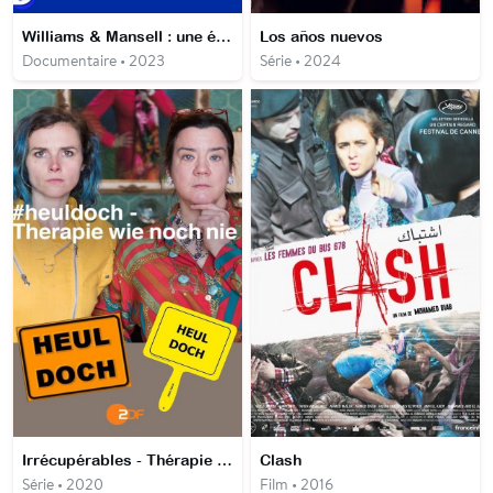
Williams & Mansell : une équipe qui gagne
Los años nuevos
Documentaire • 2023
Série • 2024
Irrécupérables - Thérapie d'un nouveau genre
Clash
Série • 2020
Film • 2016