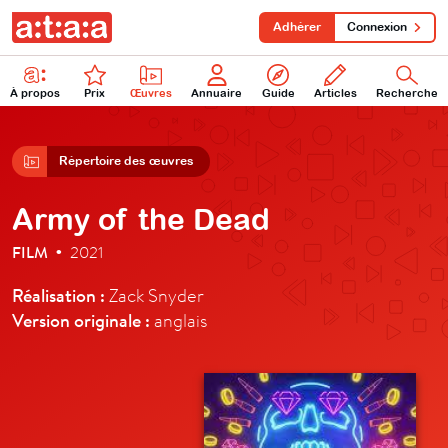
Adhérer
Connexion
À propos
Prix
Œuvres
Annuaire
Guide
Articles
Recherche
Répertoire des œuvres
Army of the Dead
FILM
2021
•
Réalisation :
Zack Snyder
Version originale :
anglais