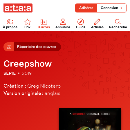
Adhérer
Connexion
À propos
Prix
Œuvres
Annuaire
Guide
Articles
Recherche
Répertoire des œuvres
Creepshow
SÉRIE
2019
•
Création :
Greg Nicotero
Version originale :
anglais