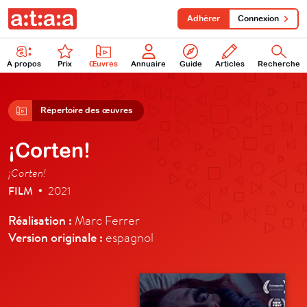
Adhérer
Connexion
À propos
Prix
Œuvres
Annuaire
Guide
Articles
Recherche
Répertoire des œuvres
¡Corten!
¡Corten!
FILM
2021
•
Réalisation :
Marc Ferrer
Version originale :
espagnol