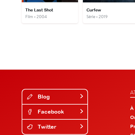
The Last Shot
Curfew
Film • 2004
Série • 2019
A
Blog
À
Facebook
O
Twitter
P