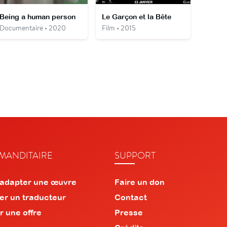
Being a human person
Le Garçon et la Bête
Documentaire • 2020
Film • 2015
ANDITAIRE
SUPPORT
 adapter une œuvre
Faire un don
er un traducteur
Contact
r une offre
Presse