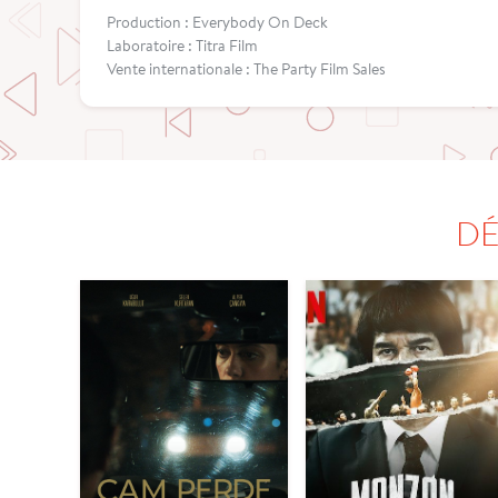
Production : Everybody On Deck
Laboratoire : Titra Film
Vente internationale : The Party Film Sales
DÉ