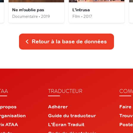
Ne m'oublie pas
L'intrusa
Documentaire • 2019
Film • 2017
Retour à la base de données
TAA
TRADUCTEUR
COMM
 propos
Adhérer
Faire
rganisation
Guide du traducteur
Trouv
rix ATAA
L'Écran Traduit
Poste