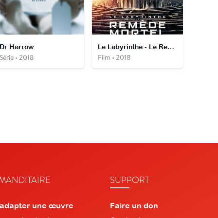
Dr Harrow
Le Labyrinthe - Le Remède Mortel
Série • 2018
Film • 2018
ANDITAIRE
SUPPORT
 adapter une œuvre
Faire un don