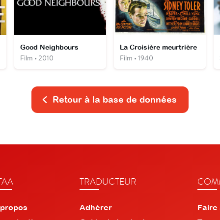
Good Neighbours
La Croisière meurtrière
Film • 2010
Film • 1940
Retour à la base de données
TAA
TRADUCTEUR
COMM
 propos
Adhérer
Faire