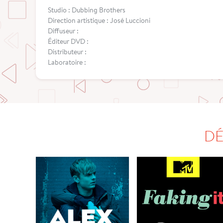
Studio : Dubbing Brothers
Direction artistique : José Luccioni
Diffuseur :
Éditeur DVD :
Distributeur :
Laboratoire :
DÉ