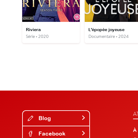
Riviera
L'épopée joyeuse
Série • 2020
Documentaire • 2024
A
Blog
À
Facebook