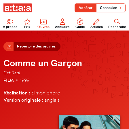
Adhérer
Connexion
À propos
Prix
Œuvres
Annuaire
Guide
Articles
Recherche
Répertoire des œuvres
Comme un Garçon
Get Real
FILM
1999
•
Réalisation :
Simon Shore
Version originale :
anglais