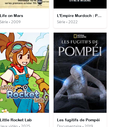
Life on Mars
L'Empire Murdoch : Politique, Trahison et Succession
Série • 2009
Série • 2022
Little Rocket Lab
Les fugitifs de Pompéi
Jeux vidéo • 2025
Documentaire • 2019