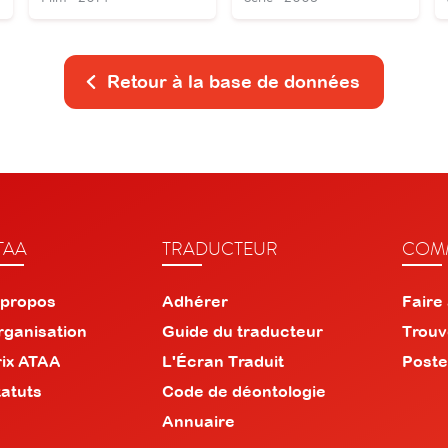
Retour à la base de données
TAA
TRADUCTEUR
COMM
 propos
Adhérer
Faire
rganisation
Guide du traducteur
Trouv
rix ATAA
L'Écran Traduit
Poste
tatuts
Code de déontologie
Annuaire