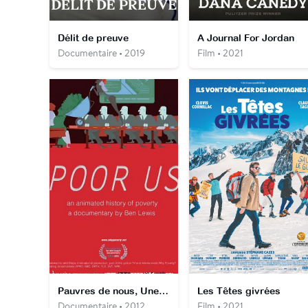
Délit de preuve
A Journal For Jordan
Documentaire • 2019
Film • 2021
Pauvres de nous, Une histoire animée de la pauvreté
Les Têtes givrées
Documentaire • 2012
Film • 2021