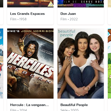
Les Grands Espaces
Don Juan
Film • 1958
Film • 2022
Hercule : La vengeance d'un Dieu
Beautiful People
Film • 2014
Série • 2005