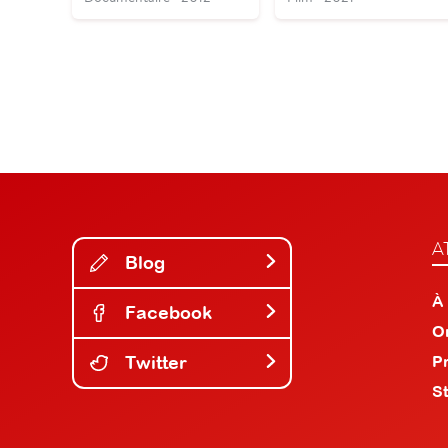
A
Blog
À
Facebook
O
Twitter
P
S