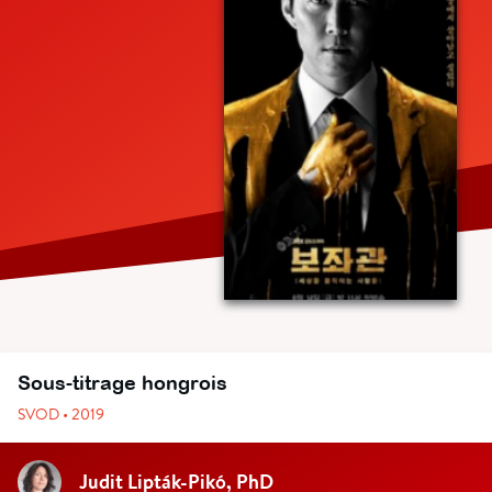
Sous-titrage hongrois
SVOD • 2019
Judit Lipták-Pikó, PhD