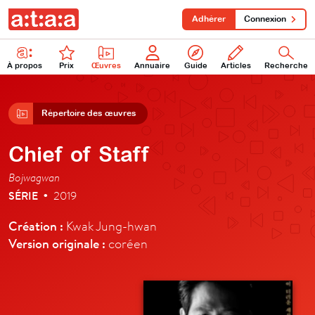
Adhérer
Connexion
À propos
Prix
Œuvres
Annuaire
Guide
Articles
Recherche
Répertoire des œuvres
Chief of Staff
Bojwagwan
SÉRIE
2019
•
Création :
Kwak Jung-hwan
Version originale :
coréen