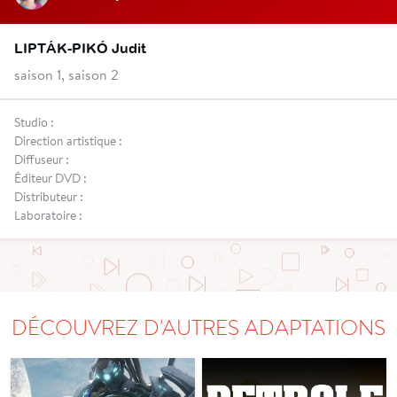
LIPTÁK-PIKÓ Judit
saison 1, saison 2
Studio :
Direction artistique :
Diffuseur :
Éditeur DVD :
Distributeur :
Laboratoire :
DÉCOUVREZ D'AUTRES ADAPTATIONS