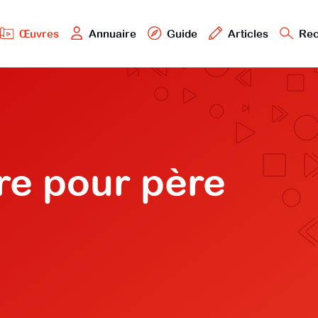
Œuvres
Annuaire
Guide
Articles
Rec
e pour père