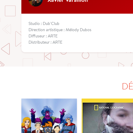
Studio : Dub'Club
Direction artistique : Mélody Dubos
Diffuseur : ARTE
Distributeur : ARTE
DÉ