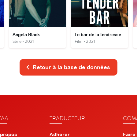
Angela Black
Le bar de la tendresse
Série • 2021
Film • 2021
Retour à la base de données
TAA
TRADUCTEUR
COMM
 propos
Adhérer
Faire