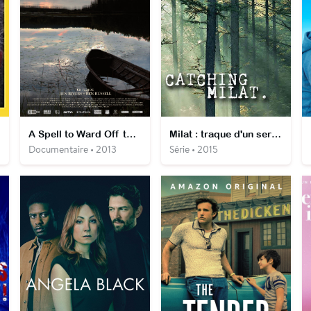
A Spell to Ward Off the Darkness
Milat : traque d'un serial killer
Documentaire • 2013
Série • 2015