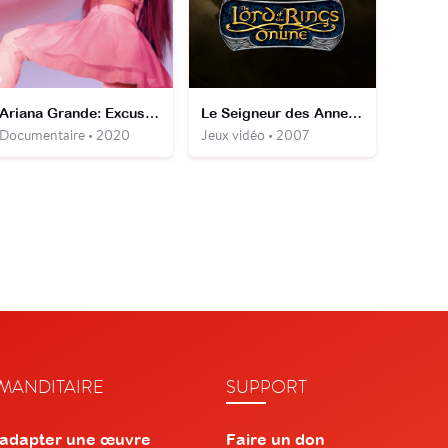
Ariana Grande: Excuse Me I Love You
Le Seigneur des Anneaux Online
Documentaire • 2020
Jeux vidéo • 2007
ANDITAIRE
SUPPORT
 adapter une œuvre
Faire un don