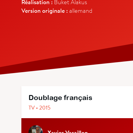
Réalisation :
Buket Alakus
Version originale :
allemand
Doublage français
TV • 2015
Xavier Varaillon