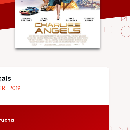
çais
BRE 2019
ruchis