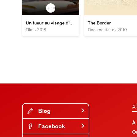
Un tueur au visage d'ange
The Border
Film • 2013
Documentaire • 2010
A
Blog
À
Facebook
O