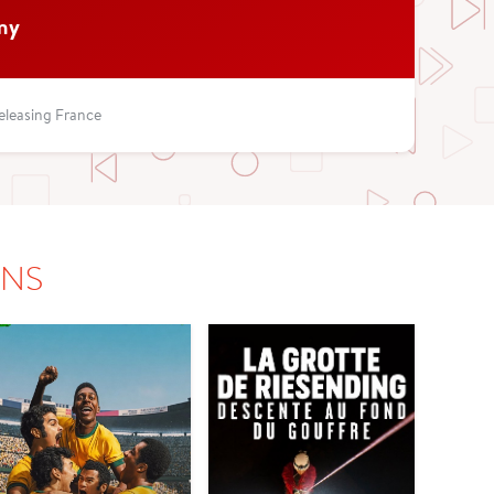
my
Releasing France
ONS