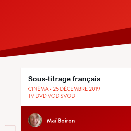
Sous-titrage français
CINÉMA • 25 DÉCEMBRE 2019
TV DVD VOD SVOD
Maï Boiron