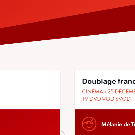
Doublage fran
CINÉMA • 25 DÉCEM
TV DVD VOD SVOD
Mélanie de T