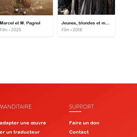
Marcel et M. Pagnol
Jeunes, blondes et mortes
Film • 2025
Film • 2018
ANDITAIRE
SUPPORT
 adapter une œuvre
Faire un don
er un traducteur
Contact