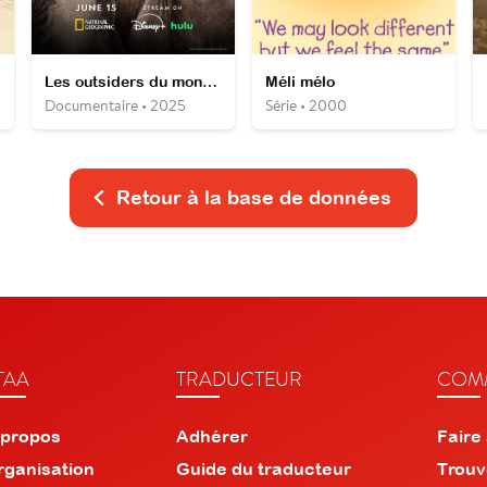
Les outsiders du monde animal
Méli mélo
Documentaire • 2025
Série • 2000
Retour à la base de données
TAA
TRADUCTEUR
COMM
 propos
Adhérer
Faire
rganisation
Guide du traducteur
Trouv