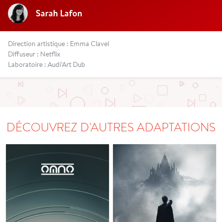
Sarah Lafon
Direction artistique : Emma Clavel
Diffuseur : Netflix
Laboratoire : Audi’Art Dub
DÉCOUVREZ D'AUTRES ADAPTATIONS