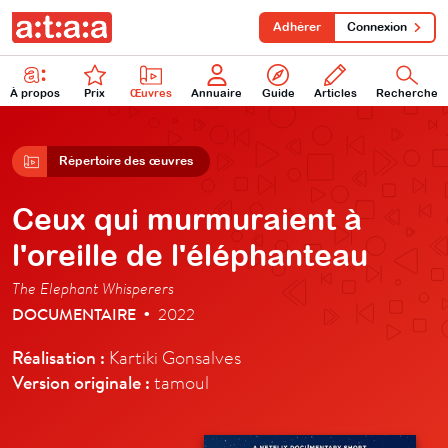
Adhérer
Connexion
À propos
Prix
Œuvres
Annuaire
Guide
Articles
Recherche
Répertoire des œuvres
Ceux qui murmuraient à
l'oreille de l'éléphanteau
The Elephant Whisperers
DOCUMENTAIRE
2022
•
Réalisation :
Kartiki Gonsalves
Version originale :
tamoul