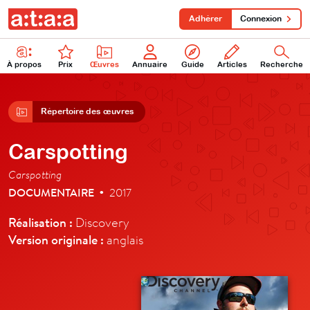
Adhérer
Connexion
À propos
Prix
Œuvres
Annuaire
Guide
Articles
Recherche
Répertoire des œuvres
Carspotting
Carspotting
DOCUMENTAIRE
2017
•
Réalisation :
Discovery
Version originale :
anglais