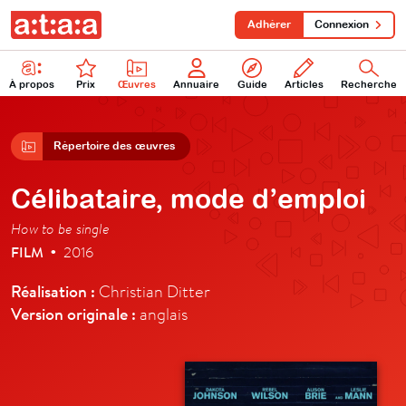
Adhérer
Connexion
À propos
Prix
Œuvres
Annuaire
Guide
Articles
Recherche
Répertoire des œuvres
Célibataire, mode d’emploi
How to be single
FILM
2016
•
Réalisation :
Christian Ditter
Version originale :
anglais