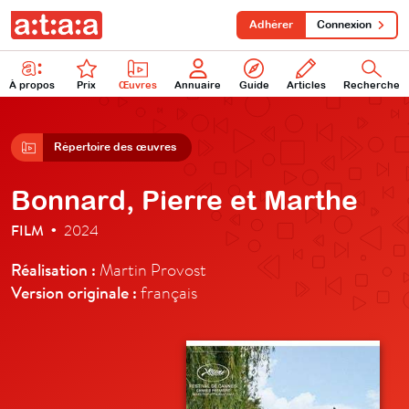
Adhérer
Connexion
À propos
Prix
Œuvres
Annuaire
Guide
Articles
Recherche
Répertoire des œuvres
Bonnard, Pierre et Marthe
FILM
2024
•
Réalisation :
Martin Provost
Version originale :
français