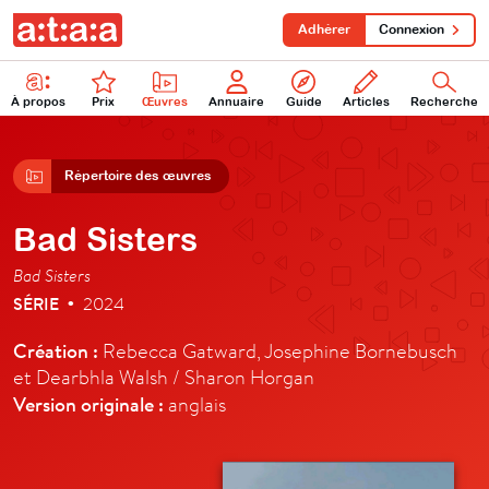
Adhérer
Connexion
À propos
Prix
Œuvres
Annuaire
Guide
Articles
Recherche
Répertoire des œuvres
Bad Sisters
Bad Sisters
SÉRIE
2024
•
Création :
Rebecca Gatward, Josephine Bornebusch
et Dearbhla Walsh / Sharon Horgan
Version originale :
anglais