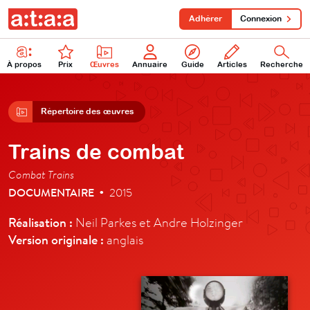
Adhérer
Connexion
À propos
Prix
Œuvres
Annuaire
Guide
Articles
Recherche
Répertoire des œuvres
Trains de combat
Combat Trains
DOCUMENTAIRE
2015
•
Réalisation :
Neil Parkes et Andre Holzinger
Version originale :
anglais