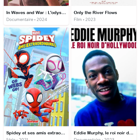
In Waves and War : L'odyssée des vétérans
Only the River Flows
Documentaire • 2024
Film • 2023
Spidey et ses amis extraordinaires
Eddie Murphy, le roi noir d'Hollywood
Série • 2021
Documentaire • 2023