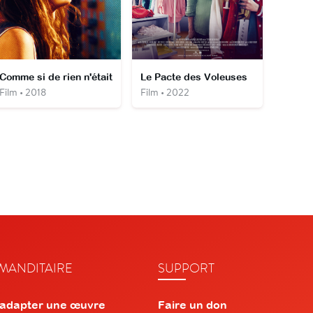
Comme si de rien n'était
Le Pacte des Voleuses
Film • 2018
Film • 2022
ANDITAIRE
SUPPORT
 adapter une œuvre
Faire un don