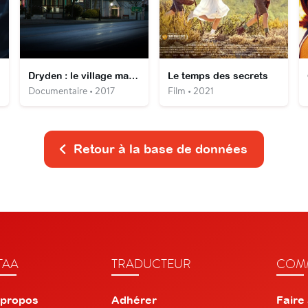
Dryden : le village maudit
Le temps des secrets
Documentaire • 2017
Film • 2021
Retour à la base de données
TAA
TRADUCTEUR
COMM
 propos
Adhérer
Faire