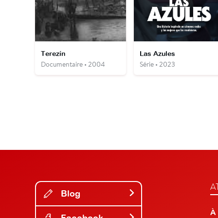
Terezín
Las Azules
Documentaire • 2004
Série • 2023
A
Blog
À
Facebook