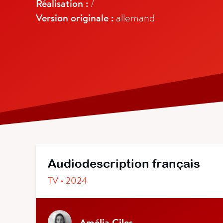
Réalisation :
/
Version originale :
allemand
Audiodescription français
TV • 2024
Amélia Giles